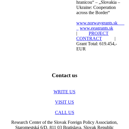
hranicou“ – „Slovakia –
Ukraine: Cooperation
across the Border“
www.norwaygrants.sk
www.eeagrants.sk
|
PROJECT
CONTRACT
|
Grant Total: 619.454,-
EUR
Contact us
WRITE US
VISIT US
CALL US
Research Center of the Slovak Foreign Policy Association,
Staromestská 6/D, 811 03 Bratislava, Slovak Republic