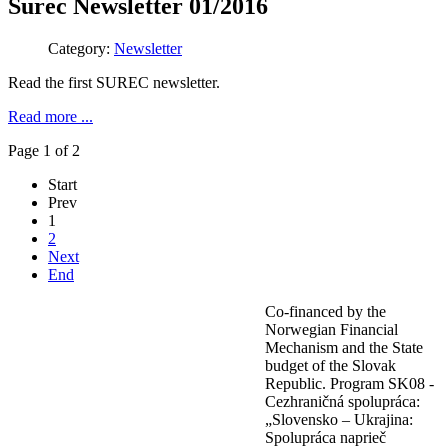
Surec Newsletter 01/2016
Category:
Newsletter
Read the first SUREC newsletter.
Read more ...
Page 1 of 2
Start
Prev
1
2
Next
End
Co-financed by the
Norwegian Financial
Mechanism and the State
budget of the Slovak
Republic. Program SK08 -
Cezhraničná spolupráca:
„Slovensko – Ukrajina:
Spolupráca naprieč